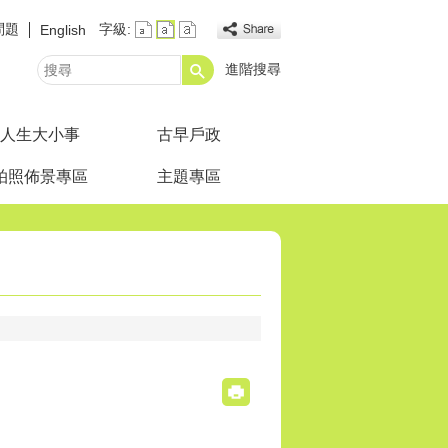
問題
字級:
English
進階搜尋
搜
尋
人生大小事
古早戶政
拍照佈景專區
主題專區