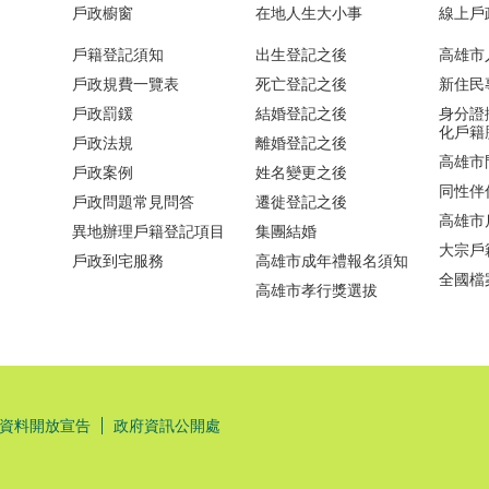
戶政櫥窗
在地人生大小事
線上戶
戶籍登記須知
出生登記之後
高雄市
戶政規費一覽表
死亡登記之後
新住民
戶政罰鍰
結婚登記之後
身分證
化戶籍
戶政法規
離婚登記之後
高雄市
戶政案例
姓名變更之後
同性伴
戶政問題常見問答
遷徙登記之後
高雄市
異地辦理戶籍登記項目
集團結婚
大宗戶
戶政到宅服務
高雄市成年禮報名須知
全國檔
高雄市孝行獎選拔
資料開放宣告
政府資訊公開處