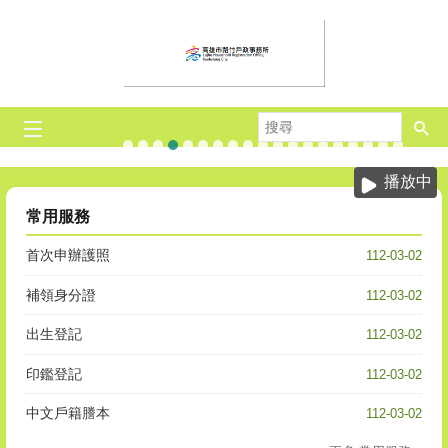
跳到主要內容區塊
搜
尋
反詐騙.
出境遷出登記
死亡
假日預約結婚
連假暫停
首辦護照
人籍合一
線上申辦戶籍登記
高雄市戶政規費收據查詢系統
行動憑證
憑證
反詐騙
當事人死亡
週六服務
人籍合一
自然人憑證線
上傳數位照
遷出國外
當事人
目
播放中
前
顯
常用服務
示
圖
首次申辦護照
112-03-02
片:
假
補領身分證
112-03-02
日
預
出生登記
112-03-02
約
結
印鑑登記
112-03-02
婚
中文戶籍謄本
112-03-02