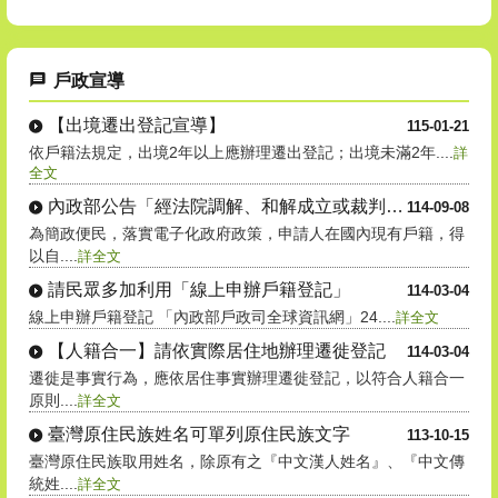
戶政宣導
【出境遷出登記宣導】
115-01-21
依戶籍法規定，出境2年以上應辦理遷出登記；出境未滿2年....
詳
全文
內政部公告「經法院調解、和解成立或裁判確定之收養撤銷登記」自....
114-09-08
為簡政便民，落實電子化政府政策，申請人在國內現有戶籍，得
以自....
詳全文
請民眾多加利用「線上申辦戶籍登記」
114-03-04
線上申辦戶籍登記 「內政部戶政司全球資訊網」24....
詳全文
【人籍合一】請依實際居住地辦理遷徙登記
114-03-04
遷徙是事實行為，應依居住事實辦理遷徙登記，以符合人籍合一
原則....
詳全文
臺灣原住民族姓名可單列原住民族文字
113-10-15
臺灣原住民族取用姓名，除原有之『中文漢人姓名』、『中文傳
統姓....
詳全文