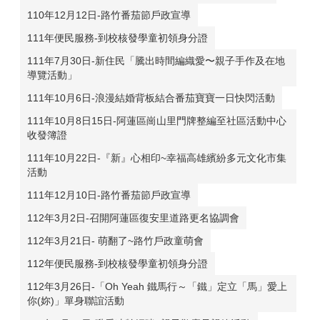
110年12月12日-路竹番茄節戶政宣導
111年便民服務-到校核發學童初領身分證
111年7月30日-新住民「騰出時間編織愛〜親子手作及在地
導覽活動」
111年10月6日-浪漫結婚背板結合番茄寶寶一日快閃活動
111年10月8日15日-阿蓮區崗山里門牌整編至社區活動中心
收發簿證
111年10月22日-『新』心相印~幸福高雄繽紛多元文化市集
活動
111年12月10日-路竹番茄節戶政宣導
112年3月2日-召開阿蓮區復安里道路更名協調會
112年3月21日- 萌翻了~路竹戶政童萌會
112年便民服務-到校核發學童初領身分證
112年3月26日-「Oh Yeah 鐵馬行～「鐵」定立「馬」愛上
你(妳)」單身聯誼活動