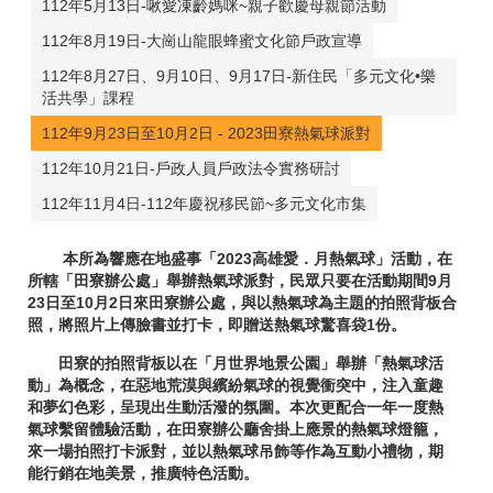
112年5月13日-啾愛凍齡媽咪~親子歡慶母親節活動
112年8月19日-大崗山龍眼蜂蜜文化節戶政宣導
112年8月27日、9月10日、9月17日-新住民「多元文化•樂
活共學」課程
112年9月23日至10月2日 - 2023田寮熱氣球派對
112年10月21日-戶政人員戶政法令實務研討
112年11月4日-112年慶祝移民節~多元文化市集
本所為響應在地盛事「2023高雄愛．月熱氣球」活動，在
所轄「田寮辦公處」舉辦熱氣球派對，民眾只要在活動期間9月
23日至10月2日來田寮辦公處，與以熱氣球為主題的拍照背板合
照，將照片上傳臉書並打卡，即贈送熱氣球驚喜袋1份。
田寮的拍照背板以在「月世界地景公園」舉辦「熱氣球活
動」為概念，在惡地荒漠與繽紛氣球的視覺衝突中，注入童趣
和夢幻色彩，呈現出生動活潑的氛圍。本次更配合一年一度熱
氣球繫留體驗活動，在田寮辦公廳舍掛上應景的熱氣球燈籠，
來一場拍照打卡派對，並以熱氣球吊飾等作為互動小禮物，期
能行銷在地美景，推廣特色活動。