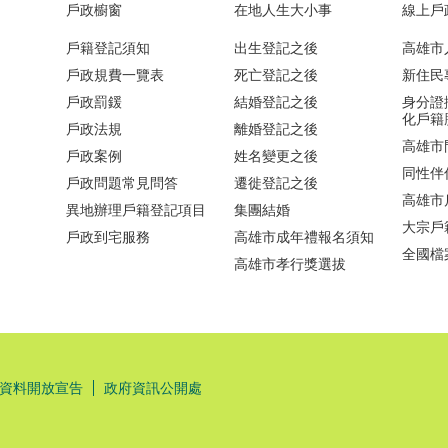
戶政櫥窗
在地人生大小事
線上戶
戶籍登記須知
出生登記之後
高雄市
戶政規費一覽表
死亡登記之後
新住民
戶政罰鍰
結婚登記之後
身分證
化戶籍
戶政法規
離婚登記之後
高雄市
戶政案例
姓名變更之後
同性伴
戶政問題常見問答
遷徙登記之後
高雄市
異地辦理戶籍登記項目
集團結婚
大宗戶
戶政到宅服務
高雄市成年禮報名須知
全國檔
高雄市孝行獎選拔
資料開放宣告
政府資訊公開處