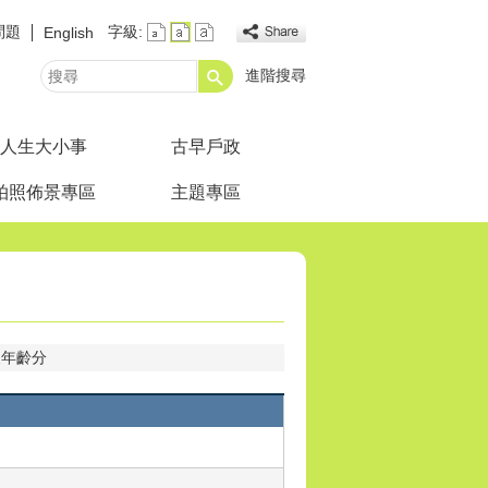
問題
字級:
English
進階搜尋
搜
尋
人生大小事
古早戶政
拍照佈景專區
主題專區
及年齡分