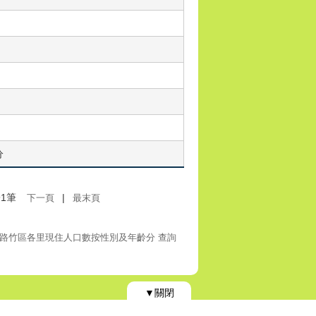
分
1筆
|
下一頁
最末頁
路竹區各里現住人口數按性別及年齡分 查詢
▼關閉