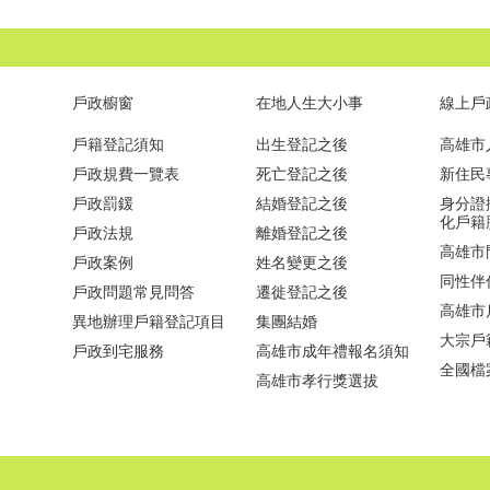
戶政櫥窗
在地人生大小事
線上戶
戶籍登記須知
出生登記之後
高雄市
戶政規費一覽表
死亡登記之後
新住民
戶政罰鍰
結婚登記之後
身分證
化戶籍
戶政法規
離婚登記之後
高雄市
戶政案例
姓名變更之後
同性伴
戶政問題常見問答
遷徙登記之後
高雄市
異地辦理戶籍登記項目
集團結婚
大宗戶
戶政到宅服務
高雄市成年禮報名須知
全國檔
高雄市孝行獎選拔