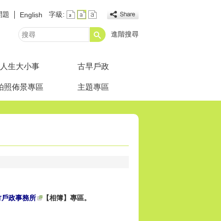
問題
字級:
English
進階搜尋
搜
尋
人生大小事
古早戶政
拍照佈景專區
主題專區
竹戶政事務所
【相簿】專區。