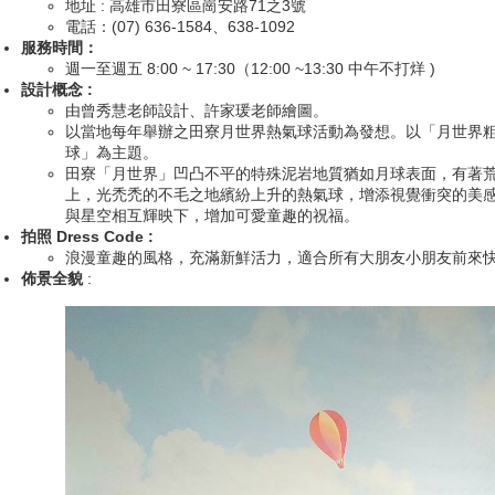
地址 : 高雄市田寮區崗安路71之3號
電話：(07) 636-1584、638-1092
服務時間：
週一至週五 8:00 ~ 17:30（12:00 ~13:30 中午不打烊 )
設計概念 :
由曾秀慧老師設計、許家瑗老師繪圖。
以當地每年舉辦之田寮月世界熱氣球活動為發想。以「月世界
球」為主題。
田寮「月世界」凹凸不平的特殊泥岩地質猶如月球表面，有著
上，光禿禿的不毛之地繽紛上升的熱氣球，增添視覺衝突的美
與星空相互輝映下，增加可愛童趣的祝福。
拍照 Dress Code :
​浪漫童趣的風格，充滿新鮮活力，適合所有大朋友小朋友前來
佈景全貌
: