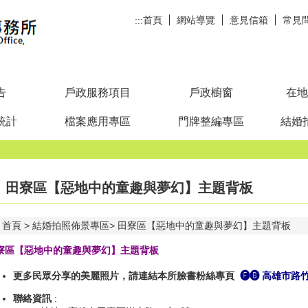
首頁
網站導覽
意見信箱
常見
:::
告
戶政服務項目
戶政櫥窗
在地
統計
檔案應用專區
門牌整編專區
結婚
田寮區【惡地中的童趣與夢幻】主題背板
首頁
結婚拍照佈景專區
田寮區【惡地中的童趣與夢幻】主題背板
寮區【惡地中的童趣與夢幻】主題背板
更多民眾分享的美麗照片，請連結本所臉書粉絲專頁
🅕🅑
高雄市路
聯絡資訊
: