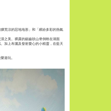
粗獷荒涼的惡地地形」和「繽紛多彩的熱氣
荒漠之美。裸露的鋸齒狀山脊倒映在湖面
感。加上布灑及發射愛心的小精靈，在藍天
快樂遊玩。