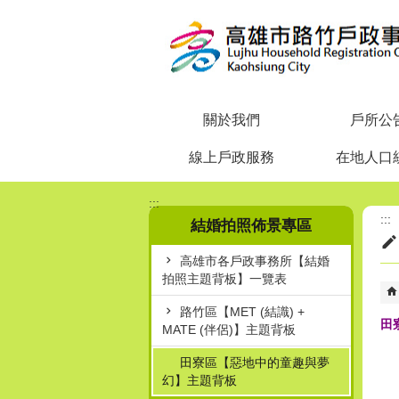
跳到主要內容區塊
關於我們
戶所公
線上戶政服務
在地人口
:::
:::
結婚拍照佈景專區
高雄市各戶政事務所【結婚
拍照主題背板】一覽表
路竹區【MET (結識) +
田
MATE (伴侶)】主題背板
田寮區【惡地中的童趣與夢
幻】主題背板