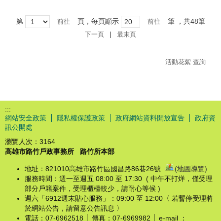
第
頁，每頁顯示
筆
，共48筆
|
下一頁
最末頁
活動花絮 查詢
:::
網站安全政策
隱私權保護政策
政府網站資料開放宣告
政府資
訊公開處
瀏覽人次：
3164
高雄市路竹戶政事務所
路竹所本部
地址：821010高雄市路竹區國昌路86巷26號
(地圖導覽)
服務時間：週一至週五 08:00 至 17:30 ( 中午不打烊，僅受理
部分戶籍案件，受理櫃檯較少，請耐心等候 )
週六「6912週末貼心服務」：09:00 至 12:00〈 若暫停受理將
於網站公告，請留意公告訊息 〉
電話：07-6962518 │ 傳真：07-6969982 │ e-mail ：