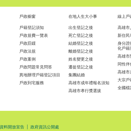
戶政櫥窗
在地人生大小事
線上戶
戶籍登記須知
出生登記之後
高雄市
戶政規費一覽表
死亡登記之後
新住民
戶政罰鍰
結婚登記之後
身分證
化戶籍
戶政法規
離婚登記之後
高雄市
戶政案例
姓名變更之後
同性伴
戶政問題常見問答
遷徙登記之後
高雄市
異地辦理戶籍登記項目
集團結婚
大宗戶
戶政到宅服務
高雄市成年禮報名須知
全國檔
高雄市孝行獎選拔
資料開放宣告
政府資訊公開處