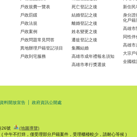
戶政規費一覽表
死亡登記之後
新住民
戶政罰鍰
結婚登記之後
身分證
化戶籍
戶政法規
離婚登記之後
高雄市
戶政案例
姓名變更之後
同性伴
戶政問題常見問答
遷徙登記之後
高雄市
異地辦理戶籍登記項目
集團結婚
大宗戶
戶政到宅服務
高雄市成年禮報名須知
全國檔
高雄市孝行獎選拔
資料開放宣告
政府資訊公開處
巷26號
(地圖導覽)
7:30 ( 中午不打烊，僅受理部分戶籍案件，受理櫃檯較少，請耐心等候 )