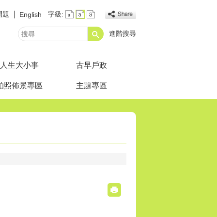
問題
字級:
English
進階搜尋
搜
尋
人生大小事
古早戶政
拍照佈景專區
主題專區