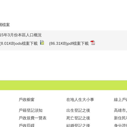
關檔案
115年3月份本區人口概況
(8.01KB)ods檔案下載
(86.31KB)pdf檔案下載
戶政櫥窗
在地人生大小事
線上戶
戶籍登記須知
出生登記之後
高雄市
戶政規費一覽表
死亡登記之後
新住民
戶政罰鍰
結婚登記之後
身分證