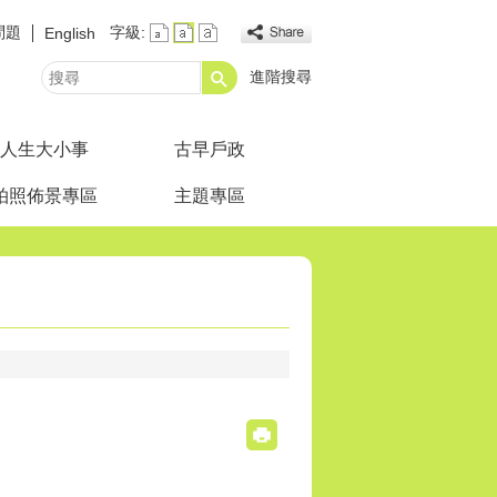
問題
字級:
English
進階搜尋
搜
尋
人生大小事
古早戶政
拍照佈景專區
主題專區