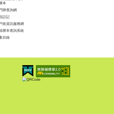
謄本
門牌查詢網
侶註記
戶政資訊服務網
籍謄本查詢系統
案目錄