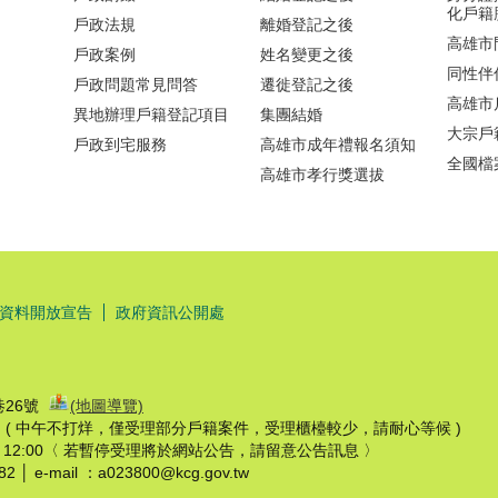
化戶籍
戶政法規
離婚登記之後
高雄市
戶政案例
姓名變更之後
同性伴
戶政問題常見問答
遷徙登記之後
高雄市
異地辦理戶籍登記項目
集團結婚
大宗戶
戶政到宅服務
高雄市成年禮報名須知
全國檔
高雄市孝行獎選拔
資料開放宣告
政府資訊公開處
巷26號
(地圖導覽)
7:30 ( 中午不打烊，僅受理部分戶籍案件，受理櫃檯較少，請耐心等候 )
至 12:00〈 若暫停受理將於網站公告，請留意公告訊息 〉
│ e-mail ：a023800@kcg.gov.tw