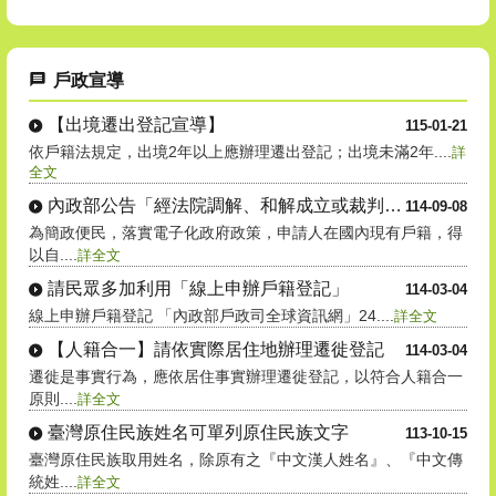
戶政宣導
【出境遷出登記宣導】
115-01-21
依戶籍法規定，出境2年以上應辦理遷出登記；出境未滿2年....
詳
全文
內政部公告「經法院調解、和解成立或裁判確定之收養撤銷登記」自....
114-09-08
為簡政便民，落實電子化政府政策，申請人在國內現有戶籍，得
以自....
詳全文
請民眾多加利用「線上申辦戶籍登記」
114-03-04
線上申辦戶籍登記 「內政部戶政司全球資訊網」24....
詳全文
【人籍合一】請依實際居住地辦理遷徙登記
114-03-04
遷徙是事實行為，應依居住事實辦理遷徙登記，以符合人籍合一
原則....
詳全文
臺灣原住民族姓名可單列原住民族文字
113-10-15
臺灣原住民族取用姓名，除原有之『中文漢人姓名』、『中文傳
統姓....
詳全文