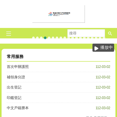
跳到主要內容區塊
搜
尋
反詐騙.
出境遷出登記
死亡
假日預約結婚
連假暫停
首辦護照
人籍合一
線上申辦戶籍登記
高雄市戶政規費收據查詢系統
行動憑證
憑證
反詐騙
當事人死亡
週六服務
人籍合一
自然人憑證線
上傳數位照
遷出國外
當事人
目
播放中
前
顯
常用服務
示
圖
首次申辦護照
112-03-02
片:
假
補領身分證
112-03-02
日
預
出生登記
112-03-02
約
結
印鑑登記
112-03-02
婚
中文戶籍謄本
112-03-02